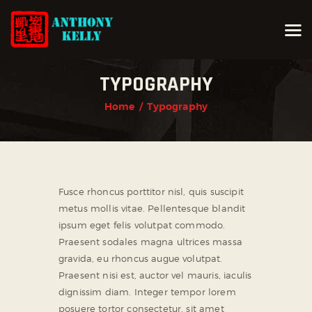
TYPOGRAPHY
HOME
Home
Typography
ABOUT ANTHONY KELLY
COURSES
GALLERIES
NEWS
Fusce rhoncus porttitor nisl, quis suscipit
metus mollis vitae. Pellentesque blandit
CONTACT
ipsum eget felis volutpat commodo.
LOGIN
Praesent sodales magna ultrices massa
gravida, eu rhoncus augue volutpat.
Praesent nisi est, auctor vel mauris, iaculis
dignissim diam. Integer tempor lorem
posuere tortor consectetur, sit amet