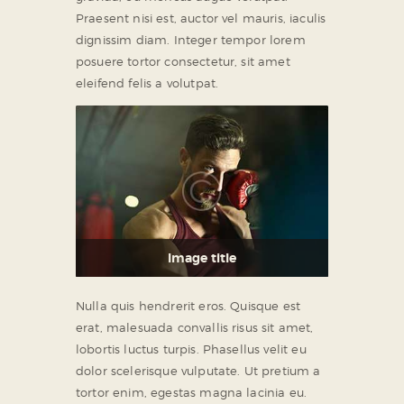
Praesent nisi est, auctor vel mauris, iaculis
dignissim diam. Integer tempor lorem
posuere tortor consectetur, sit amet
eleifend felis a volutpat.
Image title
Nulla quis hendrerit eros. Quisque est
erat, malesuada convallis risus sit amet,
lobortis luctus turpis. Phasellus velit eu
dolor scelerisque vulputate. Ut pretium a
tortor enim, egestas magna lacinia eu.